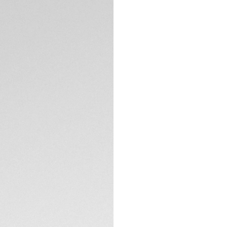
DESCRIPTION
Renfermant l'espri
ce chronographe T
de la marque de 
design « DATO » em
panache.
Le cadran vert sarc
minutes du chrono
angulaire à 9 heure
SPÉCIFICATIONS TE
Étanche jusqu'à 10
s'associe parfaitem
idéal pour les h
Animée par le no
DATO TH20-07, ce
légendaire de la M