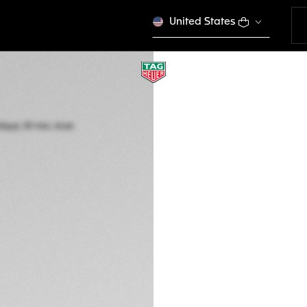
United States
TAG HEUER CARR
Automatique, 39 m
CBS2211.FC6545
Ce produit n'est plus
FBu 28.100.000
Garantie de 5 a
Packaging exclus