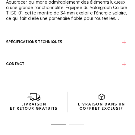
Aquaracer, qui marie admirablement des éléments luxueux
à une grande fonctionnalité. Équipée du Solargraph Calibre
TH50-01, cette montre de 34 mm exploite l'énergie solaire,
ce qui fait d'elle une partenaire fiable pour toutes les
aventures.
L'éblouissant cadran en nacre, orné de onze diamants
précieux de 0,15 carat, est conçu pour améliorer
l'absorption de la lumière, faisant de chaque interaction
SPÉCIFICATIONS TECHNIQUES
lumineuse une occasion de se recharger.
Associée au boîtier en acier ultra-résistant de 34 mm, la
lunette unidirectionnelle en acier avec une échelle de 60
CONTACT
minutes présente les cavaliers redessinés de la Maison.
Le bracelet en acier à trois rangs, sécurisé par une boucle
déployante en acier dotée de boutons-poussoirs à double
sécurité, apporte un confort durable pour un port tout au
long de la journée.
LIVRAISON
LIVRAISON DANS UN
ET RETOUR GRATUITS
COFFRET EXCLUSIF
Ouvrir la diapositive 1
Ouvrir la diapositive 2