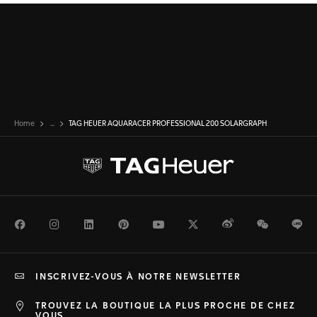
Home
...
TAG HEUER AQUARACER PROFESSIONAL 200 SOLARGRAPH
Facebook
Instagram
LinkedIn
Pinterest
Youtube
Twitter
Weibo
WeChat
Li
INSCRIVEZ-VOUS À NOTRE NEWSLETTER
TROUVEZ LA BOUTIQUE LA PLUS PROCHE DE CHEZ
VOUS