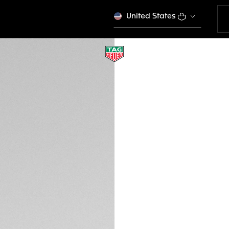
United States
BOUCLE ARDILLON 
FC1113
FBu 164.000
VÉ
Cartes de crédit
PayPal
DESCRIPTION
Votre montre TAG 