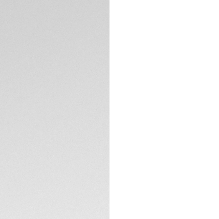
performance grâce 
design résistant, 
un ajustement sûr 
caoutchouc. Un co
boucle est unique
caoutchouc.
SPÉCIFICATIONS TE
CONTACT