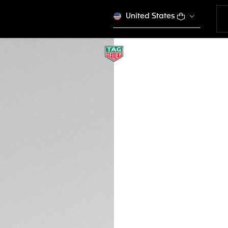
United States
BRACELET EN ACI
BA0617
Ce produit n'est plus
FBu 1.510.000
Cartes de crédit
PayPal
DESCRIPTION
Suivez votre séanc
acier ergonomiqu
assortie, adapté 
Connected Calibre
élégant et adaptab