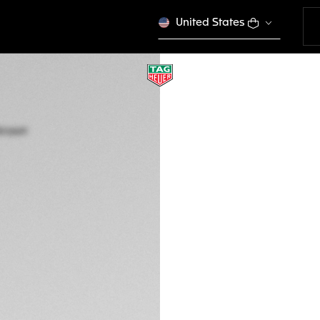
United States
TAG HEUER CARR
BC6669
Este producto se dej
DESCRIPCIÓN
Transforme su TAG
becerro lisa de co
un forro negro y 
una sensación de s
hebilla desplegabl