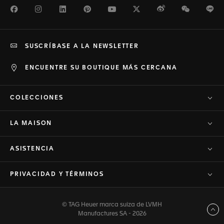
Facebook
Instagram
LinkedIn
Pinterest
Youtube
Twitter
Weibo
WeChat
Li
SUSCRÍBASE A LA NEWSLETTER
ENCUENTRE SU BOUTIQUE MÁS CERCANA
COLECCIONES
LA MAISON
ASISTENCIA
PRIVACIDAD Y TÉRMINOS
© TAG Heuer marca suiza de LVMH
Volver arriba
Manufactures SA - 2026