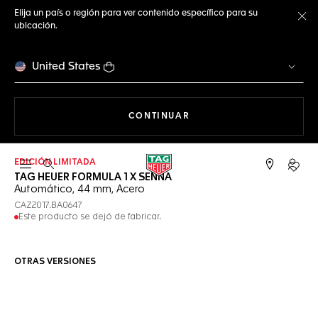
Elija un país o región para ver contenido específico para su
ubicación.
Ce
United States
NAVEGANDO EN LA WEB
CONTINUAR
EDICIÓN LIMITADA
Abrir el menú de búsqueda
Cuent
TAG HEUER FORMULA 1 X SENNA
Automático, 44 mm, Acero
CAZ2017.BA0647
Este producto se dejó de fabricar.
OTRAS VERSIONES