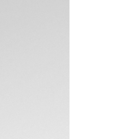
El TAG Heuer Form
declaración con su 
alimentada por en
innovadores y tecn
limitada es una nuev
La esfera de opali
negro y una caja a
los índices lacad
ESPECIFICACIONES 
legibilidad óptima
Diseñada para estil
mm se combina co
flexibilidad y como
garantiza un ajust
Alimentado por el 
de cualquier fuente
exposición a la luz