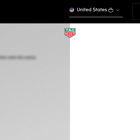
United States
EDICIÓN LIMITADA
TAG HEUER FORM
Movimiento solar d
WBY1162.FT8105
Este producto se dej
DESCRIPCIÓN