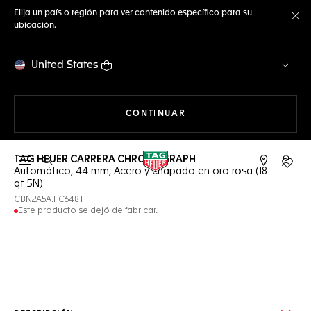
Elija un país o región para ver contenido específico para su
ubicación.
Ce
United States
NAVEGANDO EN LA WEB
CONTINUAR
TAG HEUER CARRERA CHRONOGRAPH
Abrir el menú de búsqueda
Cuent
Automático, 44 mm, Acero y chapado en oro rosa (18
qt 5N)
CBN2A5A.FC6481
Este producto se dejó de fabricar.
Servicios online