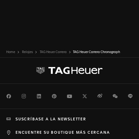
Home
Relojes
TAG Heuer Carrera
TAG Heuer Carrera Chronograph
Facebook
Instagram
LinkedIn
Pinterest
Youtube
Twitter
Weibo
WeChat
Li
SUSCRÍBASE A LA NEWSLETTER
ENCUENTRE SU BOUTIQUE MÁS CERCANA