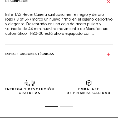
DESCRIPCIÓN
Este TAG Heuer Carrera suntuosamente negro y de oro
rosa (18 qt 5N) marca un nuevo ritmo en el diseño deportivo
y elegante. Presentado en una caja de acero pulido y
satinado de 44 mm, nuestro movimiento de Manufactura
automático TH20-00 está ahora equipado con
espléndidos adornos, incluyendo pulsadores, una corona
chapada en oro rosa y una correa de piel de aligátor negra.
Sober yet stellar, 18K 5N rose gold accents the entire
timepiece, from hands and indexes to the watch’s crowns
and push-pieces.
ESPECIFICACIONES TÉCNICAS
The sporty yet elegant design is highlighted by a black
alligator strap and steel folding clasp, exuding strength and
speed.
Receive our exclusive packaging and a complimentary TAG
Heuer travel pouch when buying this watch on the official
ENTREGA Y DEVOLUCIÓN
EMBALAJE
TAG Heuer website.
GRATUITAS
DE PRIMERA CALIDAD
Ir a la imagen 1
Ir a la imagen 2