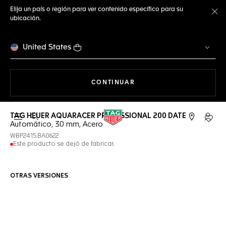
Elija un país o región para ver contenido específico para su
ubicación.
Ce
United States
NAVEGANDO EN LA WEB
CONTINUAR
TAG HEUER AQUARACER PROFESSIONAL 200 DATE
Abrir el menú de búsqueda
Cuent
Automático, 30 mm, Acero
WBP2415.BA0622
Este producto se dejó de fabricar.
OTRAS VERSIONES