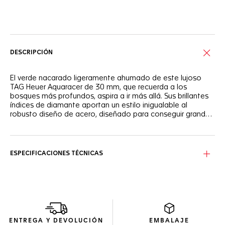
Servicios online
DESCRIPCIÓN
El verde nacarado ligeramente ahumado de este lujoso
TAG Heuer Aquaracer de 30 mm, que recuerda a los
bosques más profundos, aspira a ir más allá. Sus brillantes
índices de diamante aportan un estilo inigualable al
robusto diseño de acero, diseñado para conseguir grandes
logros.
La esfera verde, inspirada en el bosque, está engastada
con 11 índices de diamantes VS de 1,40 mm de diámetro
(0,107 quilates) y presenta agujas de horas y minutos con
ESPECIFICACIONES TÉCNICAS
Super-LumiNova® de gran legibilidad.
Afronta cualquier situación gracias a su caja de 30 mm de
acero satinado y pulido, que combina con un bisel
ultraergonómico y una robusta corona enroscada.
El estrecho brazalete de tres hileras, equipado con un
ENTREGA Y DEVOLUCIÓN
EMBALAJE
cierre desplegable y un eslabón de extensión regulable,