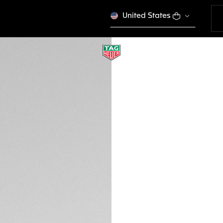
United States
USB-C CABLE & C
EB0257
Este producto se dej
DESCRIPCIÓN
Esta elegante bas
de alto rendimien
42 mm y han sido d
vanguardia. No es
anteriores