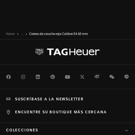
Home
...
Correa de caucho roja Calibre E4 42 mm
Facebook
Instagram
LinkedIn
Pinterest
Youtube
Twitter
Weibo
WeChat
Li
SUSCRÍBASE A LA NEWSLETTER
ENCUENTRE SU BOUTIQUE MÁS CERCANA
COLECCIONES