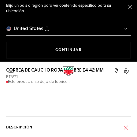
Elija un país o región para ver contenido específico para su
ubicación.
Ce
United States
NAVEGANDO EN LA WEB
CONTINUAR
CORREA DE CAUCHO ROJA CALIBRE E4 42 MM
Abrir el menú de búsqueda
Cuent
BT6271
Este producto se dejó de fabricar.
Servicios online
DESCRIPCIÓN