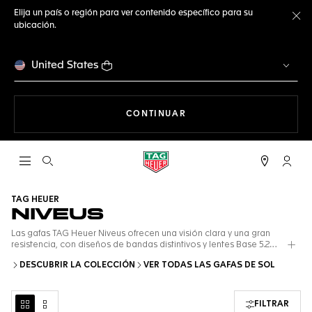
Elija un país o región para ver contenido específico para su
ubicación.
Ce
United States
NAVEGANDO EN LA WEB
CONTINUAR
Abrir el menú de búsqueda
Cuent