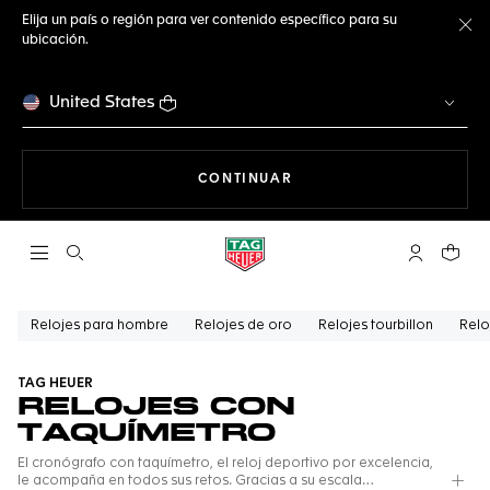
Elija un país o región para ver contenido específico para su
ubicación.
Ce
United States
NAVEGANDO EN LA WEB
CONTINUAR
Abrir el menú de búsqueda
Cuenta Mi 
Su car