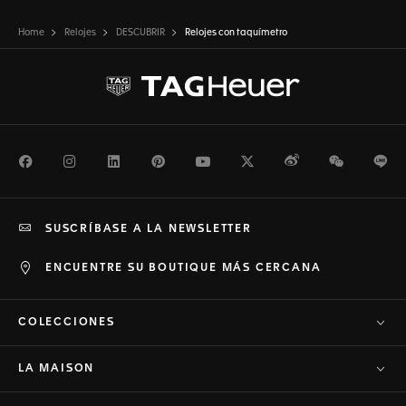
Home
Relojes
DESCUBRIR
Relojes con taquímetro
Facebook
Instagram
LinkedIn
Pinterest
Youtube
Twitter
Weibo
WeChat
Li
SUSCRÍBASE A LA NEWSLETTER
ENCUENTRE SU BOUTIQUE MÁS CERCANA
COLECCIONES
LA MAISON