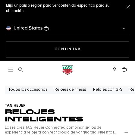
Elija un país o región para ver contenido específico para su
ubicación.
Ce
United States
NAVEGANDO EN LA WEB
CONTINUAR
Abrir el menú de búsqueda
Cuenta Mi 
Su car