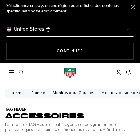
Sélectionnez un pays ou une région pour afficher des contenus
spécifiques à votre emplacement.
Fe
United States
LA NAVIGATION SUR LE S
CONTINUER
Ouvrir la barre de recherche
Compte My
Votre 