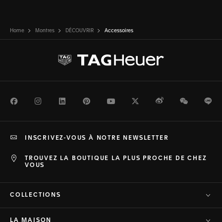
Home
Montres
DÉCOUVRIR
Accessoires
Facebook
Instagram
LinkedIn
Pinterest
Youtube
Twitter
Weibo
WeChat
Li
INSCRIVEZ-VOUS À NOTRE NEWSLETTER
TROUVEZ LA BOUTIQUE LA PLUS PROCHE DE CHEZ
VOUS
COLLECTIONS
LA MAISON