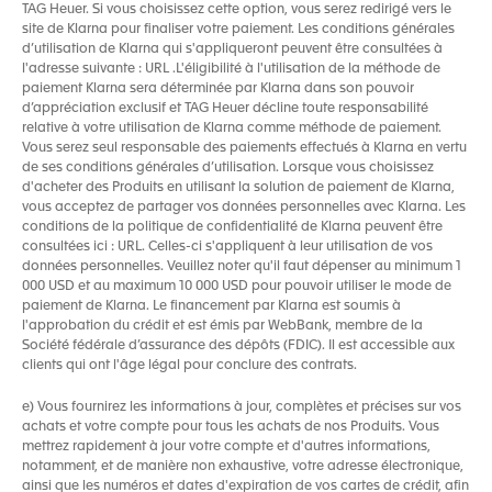
TAG Heuer. Si vous choisissez cette option, vous serez redirigé vers le
site de Klarna pour finaliser votre paiement. Les conditions générales
d’utilisation de Klarna qui s'appliqueront peuvent être consultées à
l'adresse suivante : URL .L'éligibilité à l'utilisation de la méthode de
paiement Klarna sera déterminée par Klarna dans son pouvoir
d’appréciation exclusif et TAG Heuer décline toute responsabilité
relative à votre utilisation de Klarna comme méthode de paiement.
Vous serez seul responsable des paiements effectués à Klarna en vertu
de ses conditions générales d’utilisation. Lorsque vous choisissez
d'acheter des Produits en utilisant la solution de paiement de Klarna,
vous acceptez de partager vos données personnelles avec Klarna. Les
conditions de la politique de confidentialité de Klarna peuvent être
consultées ici : URL. Celles-ci s'appliquent à leur utilisation de vos
données personnelles. Veuillez noter qu'il faut dépenser au minimum 1
000 USD et au maximum 10 000 USD pour pouvoir utiliser le mode de
paiement de Klarna. Le financement par Klarna est soumis à
l'approbation du crédit et est émis par WebBank, membre de la
Société fédérale d’assurance des dépôts (FDIC). Il est accessible aux
clients qui ont l'âge légal pour conclure des contrats.
e) Vous fournirez les informations à jour, complètes et précises sur vos
achats et votre compte pour tous les achats de nos Produits. Vous
mettrez rapidement à jour votre compte et d'autres informations,
notamment, et de manière non exhaustive, votre adresse électronique,
ainsi que les numéros et dates d'expiration de vos cartes de crédit, afin