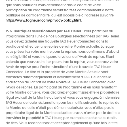
15.5. Les informations personnelles dont nous pouvons avoir besoin et
que nous pourrions vous demander dans le cadre de votre
participation au Programme seront traitées conformément à notre
politique de confidentialité, qui est accessible à l'adresse suivante
https://www.tagheuer.com/privacy-policy.html
.
15.6.
Boutiques sélectionnées par TAG Heuer
: Pour participer au
Programme dans l'une de nos Boutiques sélectionnées par TAG Heuer,
vous devez acheter une Nouvelle TAG Heuer Connected dans la
boutique et effectuer une reprise de votre Montre actuelle. Lorsque
vous présentez votre montre pour la reprise, nous confirmons d'abord
son éligibilité et vous indiquons la valeur de l’Avoir de reprise. Étant
entendu que vous souhaitez poursuivre la reprise, vous recevrez votre
Avoir de reprise pour l'achat simultané d'une Nouvelle TAG Heuer
Connected. Le titre et la propriété de votre Montre Actuelle sont
transférés automatiquement et définitivement à TAG Heuer dès la
finalisation de l'achat de votre Nouvelle TAG Heuer Connected avec
l’Avoir de reprise. En participant au Programme et en nous remettant
votre Montre actuelle, vous déclarez et garantissez être le propriétaire
légal exclusif de la Montre actuelle et vous vous engagez à indemniser
TAG Heuer de toute réclamation pour les motifs suivants : la reprise de
la Montre actuelle n'était pas dûment autorisée, vous n'étiez pas le
propriétaire légal de la Montre actuelle ou vous n'aviez pas le droit de
transférer la propriété à TAG Heuer, par exemple en raison des droits
de tiers. Vous reconnaissez et acceptez également qu'une fois le titre