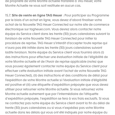
de propriété de votre Montre actuelle transféré à TAG Heuer, votre
Montre Actuelle ne vous soit restituée en aucun cas.
15.7.
Site de vente en ligne TAG Heuer
: Pour participer au Programme
par le biais d'un achat en ligne, vous devez d'abord finaliser votre
achat de la Nouvelle TAG Heuer Connected sur notre site de commerce
électronique sur tagheuer.com. Vous devrez alors contacter notre
équipe du Service client dans les trente (30) jours calendaires suivant la
livraison de votre Nouvelle TAG Heuer Connected pour initier la
procédure de reprise. TAG Heuer s’interdit d’accepter toute reprise qui
n'aura pas été initiée dans les trente (30) jours calendaires suivant
ladite livraison. Notre équipe du Service client vous fournira alors (i)
des instructions pour effectuer une évaluation initiale de l'éligibilité de
votre Montre actuelle et de l’Avoir de reprise applicable (notez que
vous pouvez également contacter notre équipe du Service client pour
effectuer cette évaluation initiale avant l’achat de votre Nouvelle TAG
Heuer Connected), (ii) des instructions et des conditions de délai pour
l’expédition de votre Montre actuelle si l'évaluation initiale d’éligibilité
est positive et (iii) une étiquette d'expédition prépayée que vous devez
utiliser pour retourner votre Montre actuelle. Si vous retournez votre
Montre actuelle autrement que par l'intermédiaire de l'étiquette
d'expédition prépayée, l'expédition se fera à vos frais exclusifs. Si vous
ne contactez pas notre équipe du Service client avant la fin du délai de
trente (30) jours calendaires ou si vous n'expédiez pas votre Montre
actuelle dans les délais qui vous ont été indiqués par notre équipe du