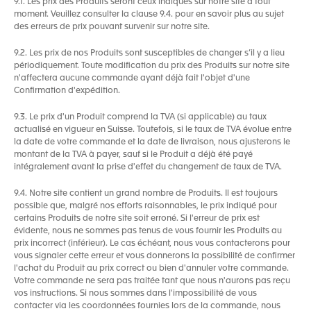
9.1. Les prix des Produits seront ceux indiqués sur notre site à tout
moment. Veuillez consulter la clause 9.4. pour en savoir plus au sujet
des erreurs de prix pouvant survenir sur notre site.
9.2. Les prix de nos Produits sont susceptibles de changer s’il y a lieu
périodiquement. Toute modification du prix des Produits sur notre site
n'affectera aucune commande ayant déjà fait l'objet d'une
Confirmation d'expédition.
9.3. Le prix d'un Produit comprend la TVA (si applicable) au taux
actualisé en vigueur en Suisse. Toutefois, si le taux de TVA évolue entre
la date de votre commande et la date de livraison, nous ajusterons le
montant de la TVA à payer, sauf si le Produit a déjà été payé
intégralement avant la prise d'effet du changement de taux de TVA.
9.4. Notre site contient un grand nombre de Produits. Il est toujours
possible que, malgré nos efforts raisonnables, le prix indiqué pour
certains Produits de notre site soit erroné. Si l'erreur de prix est
évidente, nous ne sommes pas tenus de vous fournir les Produits au
prix incorrect (inférieur). Le cas échéant, nous vous contacterons pour
vous signaler cette erreur et vous donnerons la possibilité de confirmer
l'achat du Produit au prix correct ou bien d'annuler votre commande.
Votre commande ne sera pas traitée tant que nous n'aurons pas reçu
vos instructions. Si nous sommes dans l'impossibilité de vous
contacter via les coordonnées fournies lors de la commande, nous