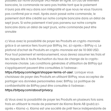
passées sur notre boutique TAG Heuer en ligne. En cas de virement
bancaire, la commande ne sera pas traitée tant que le paiement
n'aura pas été reçu dans son intégralité et que nous ne vous l’aurons
pas confirmé par e-mail. Après avoir passé votre commande, le
paiement doit être crédité sur notre compte bancaire dans un délai de
sept jours. Si votre paiement n'est pas parvenu sur notre compte
bancaire dans un délai de sept jours, votre commande peut être
annulée
c) Vous avez la possibilité de payer les Produits en crypto-monnaie
grâce à un service tiers fourni par BitPay, Inc. (ci-après « BitPay »). Le
plafond d’achat de Produits en crypto-monnaie est de 10 000 USD.
Pour tout paiement et remboursement, vous devrez assumer les frais et
les risques liés à toute fluctuation du taux de change de la crypto-
monnaie choisie. Les conditions générales d’utilisation de BitPay qui
s'appliqueront peuvent être consultées à l'adresse :
https://bitpay.com/legal/shopper-terms-of-use/
. Lorsque vous
choisissez de payer des Produits en utilisant BitPay, vous acceptez de
partager vos données personnelles avec BitPay. La politique de
confidentialité de BitPay peut être consultée à l’adresse :
https://bitpay.com/about/privacy
.
d) Vous avez la possibilité de payer les Produits en plusieurs fois sans
frais en utilisant le mode de paiement de Klarna Bank AB (publ) (ci-
après « Klarna »). Klarna est une société de prêt tierce indépendante de