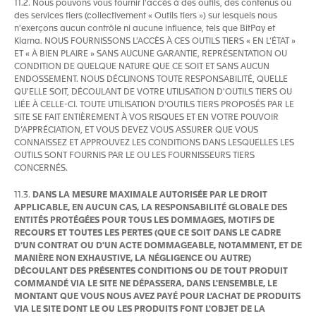
11.2. Nous pouvons vous fournir l'accès à des outils, des contenus ou
des services tiers (collectivement « Outils tiers ») sur lesquels nous
n'exerçons aucun contrôle ni aucune influence, tels que BitPay et
Klarna. NOUS FOURNISSONS L'ACCÈS À CES OUTILS TIERS « EN L’ÉTAT »
ET « À BIEN PLAIRE » SANS AUCUNE GARANTIE, REPRÉSENTATION OU
CONDITION DE QUELQUE NATURE QUE CE SOIT ET SANS AUCUN
ENDOSSEMENT. NOUS DÉCLINONS TOUTE RESPONSABILITÉ, QUELLE
QU'ELLE SOIT, DÉCOULANT DE VOTRE UTILISATION D'OUTILS TIERS OU
LIÉE À CELLE-CI. TOUTE UTILISATION D'OUTILS TIERS PROPOSÉS PAR LE
SITE SE FAIT ENTIÈREMENT À VOS RISQUES ET EN VOTRE POUVOIR
D’APPRÉCIATION, ET VOUS DEVEZ VOUS ASSURER QUE VOUS
CONNAISSEZ ET APPROUVEZ LES CONDITIONS DANS LESQUELLES LES
OUTILS SONT FOURNIS PAR LE OU LES FOURNISSEURS TIERS
CONCERNÉS.
11.3.
DANS LA MESURE MAXIMALE AUTORISÉE PAR LE DROIT
APPLICABLE, EN AUCUN CAS, LA RESPONSABILITÉ GLOBALE DES
ENTITÉS PROTÉGÉES POUR TOUS LES DOMMAGES, MOTIFS DE
RECOURS ET TOUTES LES PERTES (QUE CE SOIT DANS LE CADRE
D'UN CONTRAT OU D'UN ACTE DOMMAGEABLE, NOTAMMENT, ET DE
MANIÈRE NON EXHAUSTIVE, LA NÉGLIGENCE OU AUTRE)
DÉCOULANT DES PRÉSENTES CONDITIONS OU DE TOUT PRODUIT
COMMANDÉ VIA LE SITE NE DÉPASSERA, DANS L'ENSEMBLE, LE
MONTANT QUE VOUS NOUS AVEZ PAYÉ POUR L'ACHAT DE PRODUITS
VIA LE SITE DONT LE OU LES PRODUITS FONT L'OBJET DE LA