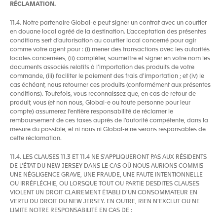
RÉCLAMATION.
11.4. Notre partenaire Global-e peut signer un contrat avec un courtier
en douane local agréé de la destination. L’acceptation des présentes
conditions sert d’autorisation au courtier local concerné pour agir
comme votre agent pour : (i) mener des transactions avec les autorités
locales concernées, (ii) compléter, soumettre et signer en votre nom les
documents associés relatifs à l’importation des produits de votre
commande, (iii) faciliter le paiement des frais d'importation ; et (iv) le
cas échéant, nous retourner ces produits (conformément aux présentes
conditions). Toutefois, vous reconnaissez que, en cas de retour de
produit, vous (et non nous, Global-e ou toute personne pour leur
compte) assumerez l’entière responsabilité de réclamer le
remboursement de ces taxes auprès de l’autorité compétente, dans la
mesure du possible, et ni nous ni Global-e ne serons responsables de
cette réclamation.
11.4. LES CLAUSES 11.3 ET 11.4 NE S'APPLIQUERONT PAS AUX RÉSIDENTS
DE L'ÉTAT DU NEW JERSEY DANS LE CAS OÙ NOUS AURIONS COMMIS
UNE NÉGLIGENCE GRAVE, UNE FRAUDE, UNE FAUTE INTENTIONNELLE
OU IRRÉFLÉCHIE, OU LORSQUE TOUT OU PARTIE DESDITES CLAUSES
VIOLENT UN DROIT CLAIREMENT ÉTABLI D'UN CONSOMMATEUR EN
VERTU DU DROIT DU NEW JERSEY. EN OUTRE, RIEN N'EXCLUT OU NE
LIMITE NOTRE RESPONSABILITÉ EN CAS DE :