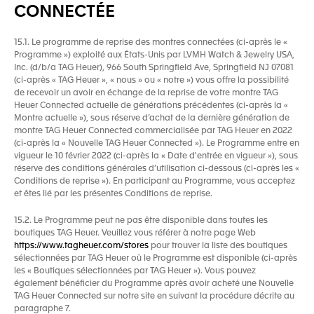
CONNECTÉE
15.1. Le programme de reprise des montres connectées (ci-après le «
Programme ») exploité aux États-Unis par LVMH Watch & Jewelry USA,
Inc. (d/b/a TAG Heuer), 966 South Springfield Ave, Springfield NJ 07081
(ci-après « TAG Heuer », « nous » ou « notre ») vous offre la possibilité
de recevoir un avoir en échange de la reprise de votre montre TAG
Heuer Connected actuelle de générations précédentes (ci-après la «
Montre actuelle »), sous réserve d’achat de la dernière génération de
montre TAG Heuer Connected commercialisée par TAG Heuer en 2022
(ci-après la « Nouvelle TAG Heuer Connected »). Le Programme entre en
vigueur le 10 février 2022 (ci-après la « Date d'entrée en vigueur »), sous
réserve des conditions générales d’utilisation ci-dessous (ci-après les «
Conditions de reprise »). En participant au Programme, vous acceptez
et êtes lié par les présentes Conditions de reprise.
15.2. Le Programme peut ne pas être disponible dans toutes les
boutiques TAG Heuer. Veuillez vous référer à notre page Web
https://www.tagheuer.com/stores
pour trouver la liste des boutiques
sélectionnées par TAG Heuer où le Programme est disponible (ci-après
les « Boutiques sélectionnées par TAG Heuer »). Vous pouvez
également bénéficier du Programme après avoir acheté une Nouvelle
TAG Heuer Connected sur notre site en suivant la procédure décrite au
paragraphe 7.