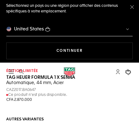
Sélectionnez un pays ou une région pour afficher des contenus
spécifiques à votre emplacement.
Fe
United States
LA NAVIGATION SUR LE S
CONTINUER
ÉDITION LIMITÉE
Ouvrir la barre de recherche
Compte My
Votre 
TAG HEUER FORMULA 1 X SENNA
Automatique, 44 mm, Acier
CAZ2017.BA0647
Ce produit n'est plus disponible.
CFA 2.870.000
AUTRES VARIANTES