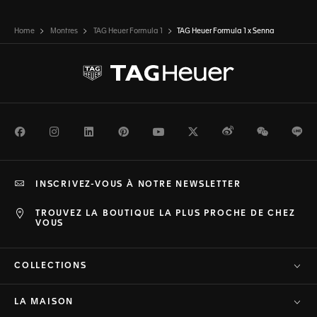
Home
Montres
TAG Heuer Formula 1
TAG Heuer Formula 1 x Senna
Facebook
Instagram
LinkedIn
Pinterest
Youtube
Twitter
Weibo
WeChat
Li
INSCRIVEZ-VOUS À NOTRE NEWSLETTER
TROUVEZ LA BOUTIQUE LA PLUS PROCHE DE CHEZ
VOUS
COLLECTIONS
LA MAISON