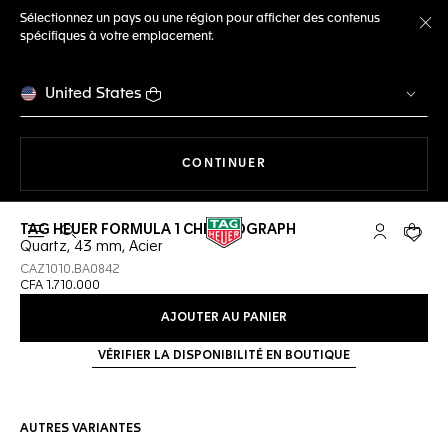
Sélectionnez un pays ou une région pour afficher des contenus
spécifiques à votre emplacement.
Fe
United States
LA NAVIGATION SUR LE S
CONTINUER
TAG HEUER FORMULA 1 CHRONOGRAPH
Ouvrir la barre de recherche
Compte My
Votre 
Quartz, 43 mm, Acier
CAZ1010.BA0842
CFA 1.710.000
AJOUTER AU PANIER
VÉRIFIER LA DISPONIBILITÉ EN BOUTIQUE
AUTRES VARIANTES