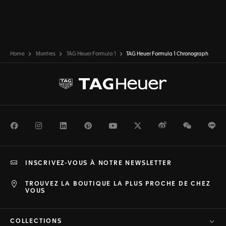
Home
Montres
TAG Heuer Formula 1
TAG Heuer Formula 1 Chronograph
Facebook
Instagram
LinkedIn
Pinterest
Youtube
Twitter
Weibo
WeChat
Li
INSCRIVEZ-VOUS À NOTRE NEWSLETTER
TROUVEZ LA BOUTIQUE LA PLUS PROCHE DE CHEZ
VOUS
COLLECTIONS