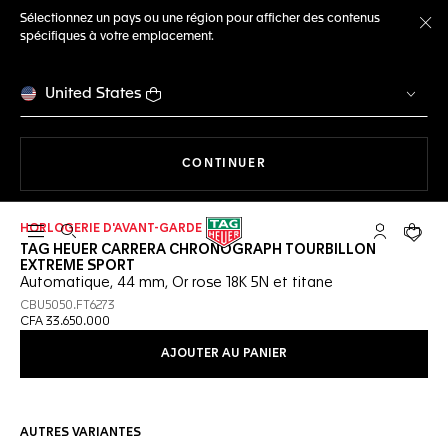
Sélectionnez un pays ou une région pour afficher des contenus
spécifiques à votre emplacement.
Fe
United States
LA NAVIGATION SUR LE S
CONTINUER
HORLOGERIE D'AVANT-GARDE
Ouvrir la barre de recherche
Compte My
Votre 
TAG HEUER CARRERA CHRONOGRAPH TOURBILLON
EXTREME SPORT
Automatique, 44 mm, Or rose 18K 5N et titane
CBU5050.FT6273
CFA 33.650.000
AJOUTER AU PANIER
AUTRES VARIANTES