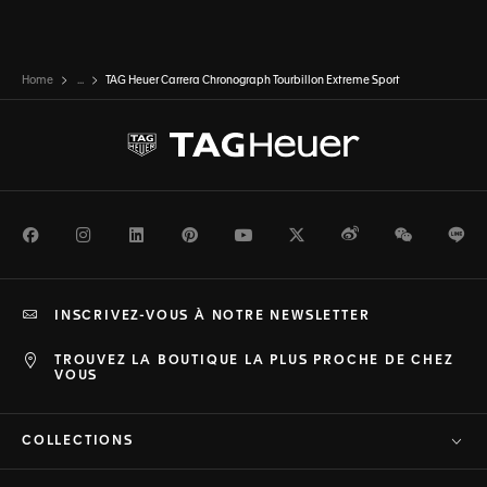
Home
...
TAG Heuer Carrera Chronograph Tourbillon Extreme Sport
Facebook
Instagram
LinkedIn
Pinterest
Youtube
Twitter
Weibo
WeChat
Li
INSCRIVEZ-VOUS À NOTRE NEWSLETTER
TROUVEZ LA BOUTIQUE LA PLUS PROCHE DE CHEZ
VOUS
COLLECTIONS