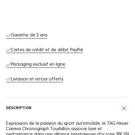
Services en ligne
Garantie de 5 ans
Cartes de crédit et de débit, PayPal
Packaging exclusif en ligne
Livraison et retour offerts
DESCRIPTION
Expression de la passion du sport automobile, le TAG Heuer
Carrera Chronograph Tourbillon associe luxe et
performance dans une alliance prestigieuse d’or rose 18K 5N