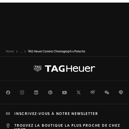
Home
...
TAG Heuer Carrera Chronograph x Porsche
Facebook
Instagram
LinkedIn
Pinterest
Youtube
Twitter
Weibo
WeChat
Li
INSCRIVEZ-VOUS À NOTRE NEWSLETTER
TROUVEZ LA BOUTIQUE LA PLUS PROCHE DE CHEZ