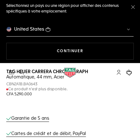
Sélectionnez un pays ou une région pour afficher des contenus
spécifiques à votre emplacement.
Fe
United States
LA NAVIGATION SUR LE S
CONTINUER
TAG HEUER CARRERA CHRONOGRAPH
Ouvrir la barre de recherche
Compte My
Votre 
Automatique, 44 mm, Acier
CBN2A1B.BA0643
Ce produit n'est plus disponible.
CFA 5.290.000
Services en ligne
Garantie de 5 ans
Cartes de crédit et de débit, PayPal