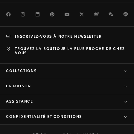
Facebook
Instagram
LinkedIn
Pinterest
Youtube
Twitter
Weibo
WeChat
Li
INSCRIVEZ-VOUS À NOTRE NEWSLETTER
TROUVEZ LA BOUTIQUE LA PLUS PROCHE DE CHEZ
VOUS
COLLECTIONS
LA MAISON
ASSISTANCE
CONFIDENTIALITÉ ET CONDITIONS