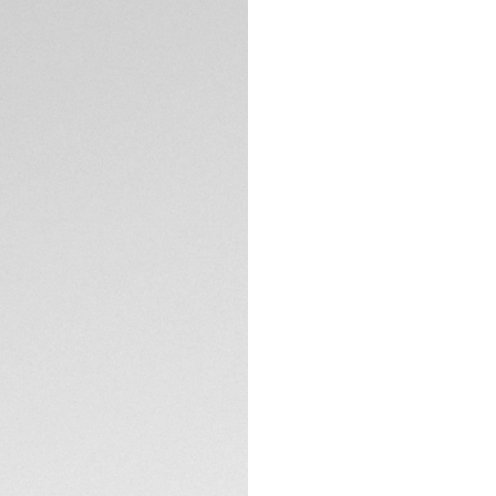
Cette TAG Heuer Ca
été produite à se
est animée par n
Heuer 02, avec une
chronographe fusi
innovation horlogè
SPÉCIFICATIONS TE