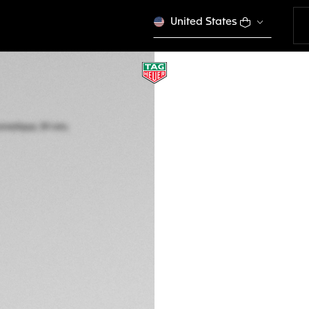
United States
ÉDITION LIMITÉE
TAG HEUER CARRE
Automatique, 39 m
CBK221B.FC6479
Ce produit n'est plus
CFA 5.070.000
Garantie de 5 a
Packaging exclus
DESCRIPTION