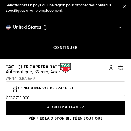
Sélectionnez un pays ou une région pour afficher des contenus
spécifiques à votre emplacement.
Fe
United States
LA NAVIGATION SUR LE S
CONTINUER
TAG HEUER CARRERA DATE
Ouvrir la barre de recherche
Compte My
Votre 
Automatique, 39 mm, Acier
WBN2110.BA0639
CONFIGURER VOTRE BRACELET
CFA 2.710.000
AJOUTER AU PANIER
VÉRIFIER LA DISPONIBILITÉ EN BOUTIQUE