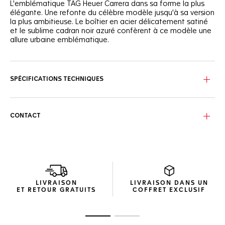
L'emblématique TAG Heuer Carrera dans sa forme la plus
élégante. Une refonte du célèbre modèle jusqu'à sa version
la plus ambitieuse. Le boîtier en acier délicatement satiné
et le sublime cadran noir azuré confèrent à ce modèle une
allure urbaine emblématique.
Arborant un style classique indémodable, cette TAG Heuer
Carrera automatique à trois aiguilles de 39 mm se veut
résolument luxueuse, prête à être portée en déplacement.
SPÉCIFICATIONS TECHNIQUES
Le cadran noir azuré fait ressortir les aiguilles et les index
rhodiés luminescents, ainsi que le logo TAG Heuer appliqué.
CONTACT
La montre est animée par un Calibre 5, avec un affichage
de la date à six heures. Le mouvement automatique est
visible à travers le fond en verre saphir.
LIVRAISON
LIVRAISON DANS UN
ET RETOUR GRATUITS
COFFRET EXCLUSIF
Ouvrir la diapositive 1
Ouvrir la diapositive 2