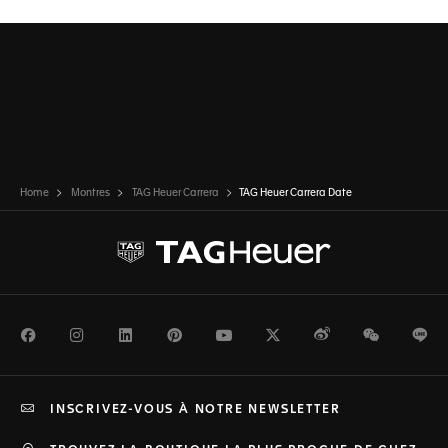
Home
Montres
TAG Heuer Carrera
TAG Heuer Carrera Date
Facebook
Instagram
LinkedIn
Pinterest
Youtube
Twitter
Weibo
WeChat
Li
INSCRIVEZ-VOUS À NOTRE NEWSLETTER