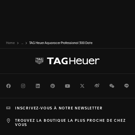
Home
...
TAG Heuer Aquaracer Professional 300 Date
Facebook
Instagram
LinkedIn
Pinterest
Youtube
Twitter
Weibo
WeChat
Li
INSCRIVEZ-VOUS À NOTRE NEWSLETTER
TROUVEZ LA BOUTIQUE LA PLUS PROCHE DE CHEZ
VOUS