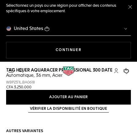
Sélectionnez un pays ou une région pour afficher des contenus
spécifiques à votre emplacement.
Fe
United States
LA NAVIGATION SUR LE S
CONTINUER
TAG HEUER AQUARACER PROFESSIONAL 300 DATE
Ouvrir la barre de recherche
Compte My
Votre 
Automatique, 36 mm, Acier
WBP231L.BA0618
CFA 3.250.000
AJOUTER AU PANIER
VÉRIFIER LA DISPONIBILITÉ EN BOUTIQUE
AUTRES VARIANTES