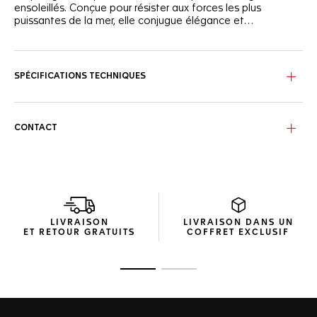
ensoleillés. Conçue pour résister aux forces les plus
puissantes de la mer, elle conjugue élégance et
performance au poignet.
Le cadran laqué vert, cerclé d’une lunette en céramique
noire, évoque la couleur des eaux tropicales. Huit index en
diamants VS+ et des aiguilles recouvertes de Super-
SPÉCIFICATIONS TECHNIQUES
LumiNova® assurent une lisibilité optimale jour et nuit.
Étanche à 300 mètres, le boîtier de 36mm en acier
finement brossé avec lunette unidirectionnelle est pensé
CONTACT
pour l'exploration. Les 15 premières minutes de la lunette
sont marquées en vert pour un chronométrage facile.
Le bracelet ajustable en acier à trois rangs assure un port
sécurisé, idéal pour une utilisation tout au long de la
journée. Sur terre comme sous l’eau, cette montre est
fiable à toute épreuve.
LIVRAISON
LIVRAISON DANS UN
ET RETOUR GRATUITS
COFFRET EXCLUSIF
Ouvrir la diapositive 1
Ouvrir la diapositive 2