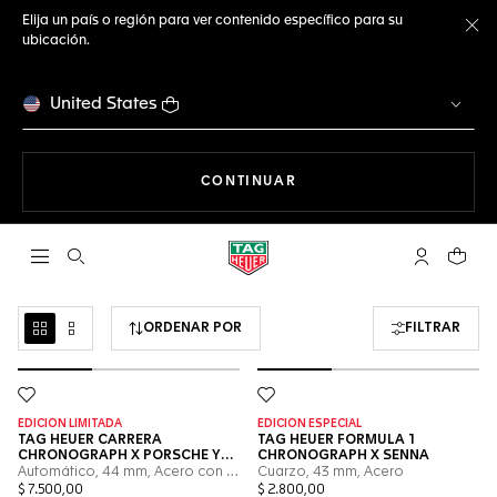
Elija un país o región para ver contenido específico para su
ubicación.
Ce
United States
NAVEGANDO EN LA WEB
CONTINUAR
Abrir el menú de búsqueda
Cuenta Mi 
Su car