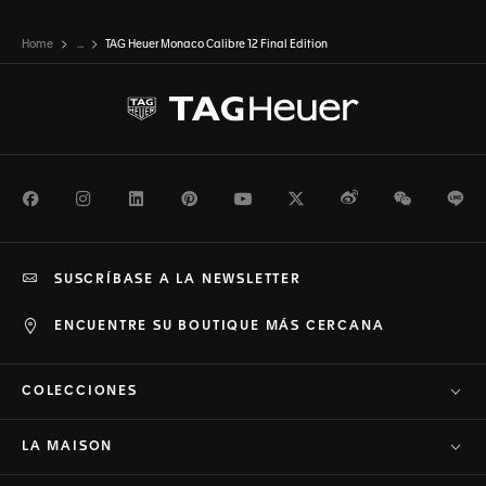
Home
...
TAG Heuer Monaco Calibre 12 Final Edition
Facebook
Instagram
LinkedIn
Pinterest
Youtube
Twitter
Weibo
WeChat
Li
SUSCRÍBASE A LA NEWSLETTER
ENCUENTRE SU BOUTIQUE MÁS CERCANA
COLECCIONES
LA MAISON