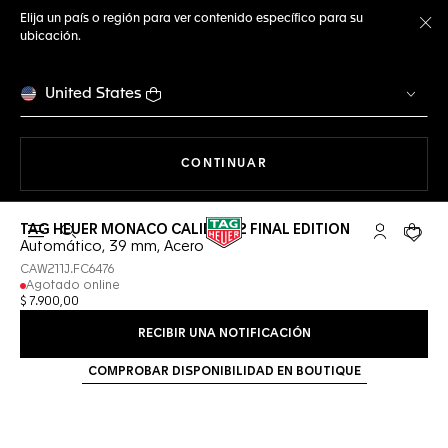
Elija un país o región para ver contenido específico para su
ubicación.
Ce
United States
NAVEGANDO EN LA WEB
CONTINUAR
TAG HEUER MONACO CALIBRE 12 FINAL EDITION
Abrir el menú de búsqueda
Cuenta Mi 
Su car
Automático, 39 mm, Acero
CAW211J.FC6476
Agotado online
$ 7.900,00
RECIBIR UNA NOTIFICACIÓN
COMPROBAR DISPONIBILIDAD EN BOUTIQUE