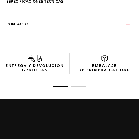
segundero central, el índice de las 12 y las puntas de las
ESPECIFICACIONES TÉCNICAS
agujas de las horas y los minutos aportan un toque intenso
de rojo, un matiz atractivo que realza el estilo moderno y
atemporal de este icono relojero.
CONTACTO
ENTREGA Y DEVOLUCIÓN
EMBALAJE
GRATUITAS
DE PRIMERA CALIDAD
Ir a la imagen 1
Ir a la imagen 2