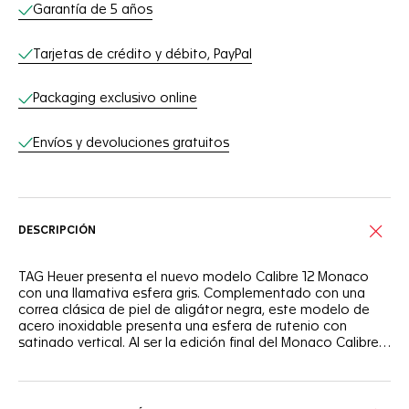
Servicios online
Garantía de 5 años
Tarjetas de crédito y débito, PayPal
Packaging exclusivo online
Envíos y devoluciones gratuitos
DESCRIPCIÓN
TAG Heuer presenta el nuevo modelo Calibre 12 Monaco
con una llamativa esfera gris. Complementado con una
correa clásica de piel de aligátor negra, este modelo de
acero inoxidable presenta una esfera de rutenio con
satinado vertical. Al ser la edición final del Monaco Calibre
12, solo existen 1000 modelos.
Los contadores lisos negro opalino a las 3 y a las 9
aportan un contraste refinado a la esfera satinada. El