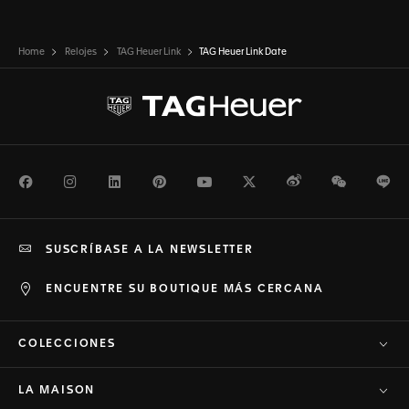
Home
Relojes
TAG Heuer Link
TAG Heuer Link Date
Facebook
Instagram
LinkedIn
Pinterest
Youtube
Twitter
Weibo
WeChat
Li
SUSCRÍBASE A LA NEWSLETTER
ENCUENTRE SU BOUTIQUE MÁS CERCANA
COLECCIONES
LA MAISON