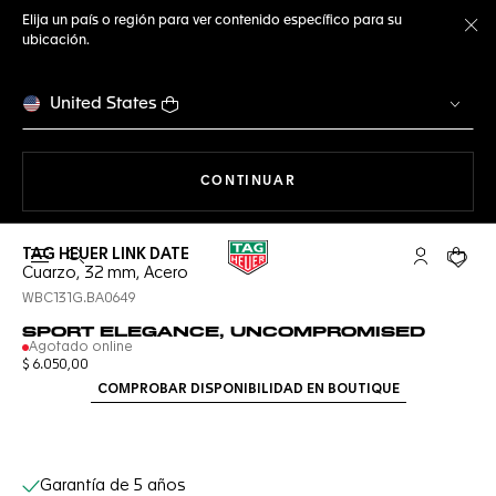
Elija un país o región para ver contenido específico para su
ubicación.
Ce
United States
NAVEGANDO EN LA WEB
CONTINUAR
TAG HEUER LINK DATE
Abrir el menú de búsqueda
Cuenta Mi 
Su car
Cuarzo, 32 mm, Acero
WBC131G.BA0649
SPORT ELEGANCE, UNCOMPROMISED
Agotado online
$ 6.050,00
COMPROBAR DISPONIBILIDAD EN BOUTIQUE
Servicios online
Garantía de 5 años