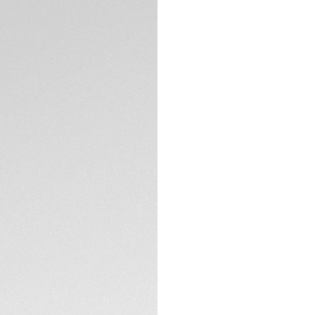
Packaging exclus
DESCRIPCIÓN
Un cronógrafo dep
cerámica de alta t
gris, concebida pa
notas de un rojo 
confieren una ópti
ESPECIFICACIONES 
CONTACTO