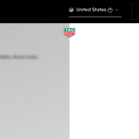
United States
TAG HEUER FORM
Automático, 44 m
CAZ2012.BA0970
$ 4.900,00
COM
Garantía de 5 a