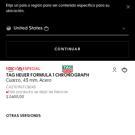
Elija un país o región para ver contenido específico para su
ubicación.
Ce
United States
NAVEGANDO EN LA WEB
CONTINUAR
EDICIÓN ESPECIAL
Abrir el menú de búsqueda
Cuenta Mi 
Su car
TAG HEUER FORMULA 1 CHRONOGRAPH
Cuarzo, 43 mm, Acero
CAZ101N.FC8243
Este producto se dejó de fabricar.
$ 2.600,00
OTRAS VERSIONES