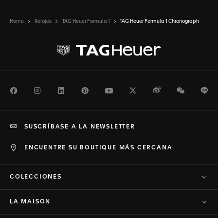
Home
Relojes
TAG Heuer Formula 1
TAG Heuer Formula 1 Chronograph
Facebook
Instagram
LinkedIn
Pinterest
Youtube
Twitter
Weibo
WeChat
Li
SUSCRÍBASE A LA NEWSLETTER
ENCUENTRE SU BOUTIQUE MÁS CERCANA
COLECCIONES
LA MAISON