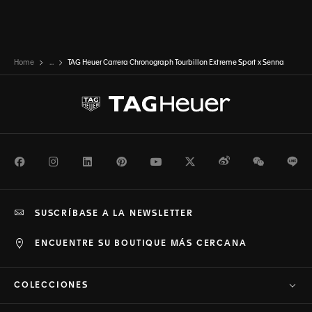
Home
...
TAG Heuer Carrera Chronograph Tourbillon Extreme Sport x Senna
Facebook
Instagram
LinkedIn
Pinterest
Youtube
Twitter
Weibo
WeChat
Li
SUSCRÍBASE A LA NEWSLETTER
ENCUENTRE SU BOUTIQUE MÁS CERCANA
COLECCIONES