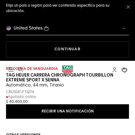
Elija un país o región para ver contenido específico para su
ubicación.
Ce
United States
NAVEGANDO EN LA WEB
CONTINUAR
RELOJERÍA DE VANGUARDIA
Abrir el menú de búsqueda
Cuenta Mi 
Su car
TAG HEUER CARRERA CHRONOGRAPH TOURBILLON
EXTREME SPORT X SENNA
Automático, 44 mm, Titanio
CBU5081.FT6274
Agotado online
$ 40.400,00
RECIBIR UNA NOTIFICACIÓN