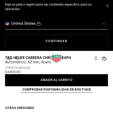
Elija un país o región para ver contenido específico para su
ubicación.
Ce
United States
NAVEGANDO EN LA WEB
CONTINUAR
TAG HEUER CARRERA CHRONOGRAPH
Abrir el menú de búsqueda
Cuenta Mi 
Su car
Automático, 42 mm, Acero
CBN2010.BA0642
$ 6.800,00
AÑADIR AL CARRITO
COMPROBAR DISPONIBILIDAD EN BOUTIQUE
OTRAS VERSIONES