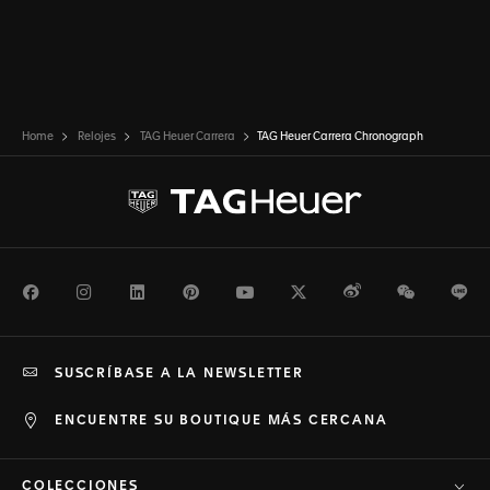
Home
Relojes
TAG Heuer Carrera
TAG Heuer Carrera Chronograph
Facebook
Instagram
LinkedIn
Pinterest
Youtube
Twitter
Weibo
WeChat
Li
SUSCRÍBASE A LA NEWSLETTER
ENCUENTRE SU BOUTIQUE MÁS CERCANA
COLECCIONES