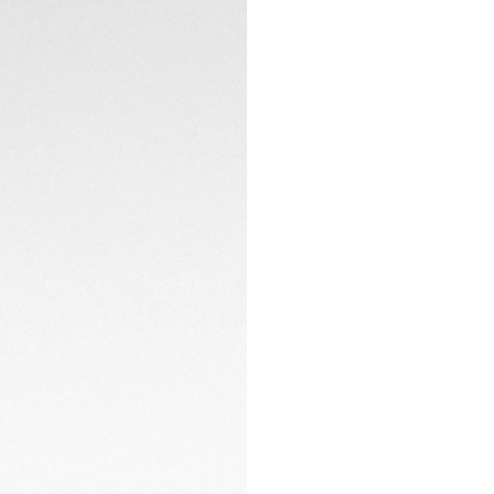
oro rosa (18 qt 5N
CONTACTO
Bajo la superficie
reserva de march
una precisión inqu