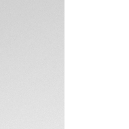
Garantía de 5 a
Packaging exclus
DESCRIPCIÓN
Adéntrese en la el
de 36 mm, en el que
del oro rosa (18 qt
reinterpretado con 
La esfera de náca
radiante con 76 d
oro rosa (18 qt 5N
ESPECIFICACIONES 
La caja de acero sa
corona a juego ela
brazalete ergonóm