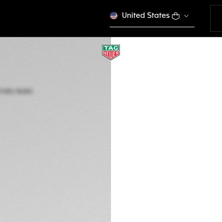
United States
TAG HEUER CARRE
Automático, 36 m
WBN2351.BD0000
CONFIGURE S
$ 10.300,00
COM