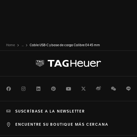
Home
...
Cable USB-C y base de carga Calibre E4 45 mm
Facebook
Instagram
LinkedIn
Pinterest
Youtube
Twitter
Weibo
WeChat
Li
SUSCRÍBASE A LA NEWSLETTER
ENCUENTRE SU BOUTIQUE MÁS CERCANA