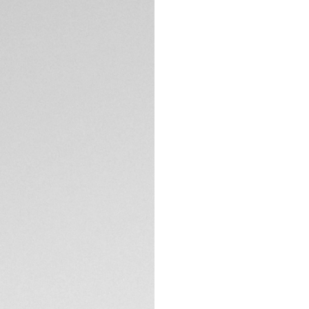
La esencia de la re
moderno en este d
45 mm. Adornado c
fusión de diseño 
marcha.
La pantalla OLED d
pulida, ofrece un
que se adaptan a t
ESPECIFICACIONES 
La caja de acero p
ergonómicos y per
el diseño.
Este reloj, que in
versátil, elegante 