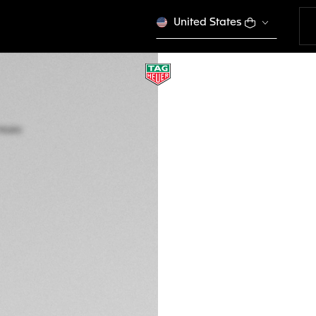
United States
TAG HEUER CONNE
45 mm, Acero
SBR8A14.BT6317
Este producto se dej
$ 1.250,00
Tarjetas de créd
PayPal
Packaging exclus
DESCRIPCIÓN