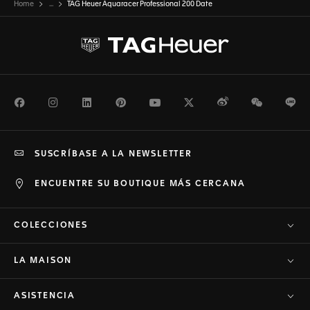
Home
...
TAG Heuer Aquaracer Professional 200 Date
Facebook
Instagram
LinkedIn
Pinterest
Youtube
Twitter
Weibo
WeChat
Li
SUSCRÍBASE A LA NEWSLETTER
ENCUENTRE SU BOUTIQUE MÁS CERCANA
COLECCIONES
LA MAISON
ASISTENCIA