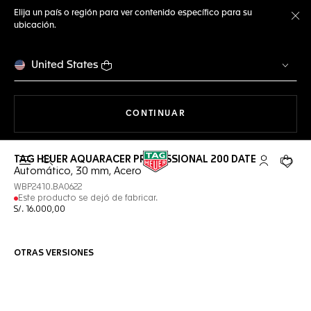
Elija un país o región para ver contenido específico para su
ubicación.
Ce
United States
NAVEGANDO EN LA WEB
CONTINUAR
TAG HEUER AQUARACER PROFESSIONAL 200 DATE
Abrir el menú de búsqueda
Cuenta Mi 
Su car
Automático, 30 mm, Acero
WBP2410.BA0622
Este producto se dejó de fabricar.
S/. 16.000,00
OTRAS VERSIONES