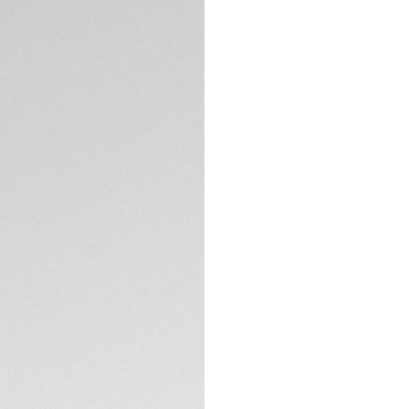
Elaborado en titani
revestimiento de 
le ayudará a lleva
sus esferas intelig
para lograr un re
La esfera de alta
aplicaciones depor
alcanzar sus objet
ESPECIFICACIONES 
La moderna caja d
DLC y cerámica neg
adornada con magní
La correa negra ult
incorpora un cierr
garantizar la máx