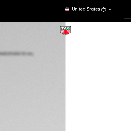
United States
TAG HEUER CONNE
45 mm, Titanio
SBR8A83.BT6302
Este producto se dej
S/. 7.050,00
Tarjetas de créd
PayPal
Packaging exclus
DESCRIPCIÓN