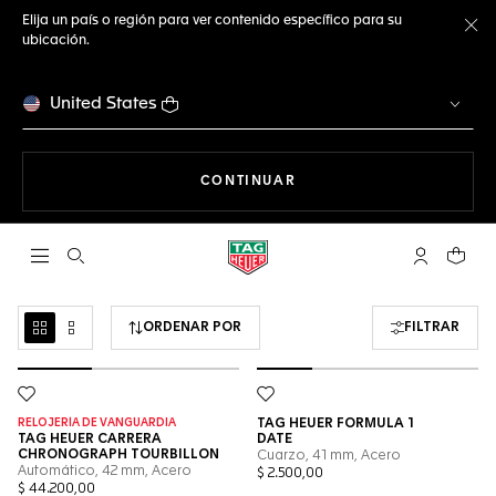
Elija un país o región para ver contenido específico para su
ubicación.
Ce
United States
NAVEGANDO EN LA WEB
CONTINUAR
Abrir el menú de búsqueda
Cuenta Mi 
Su car