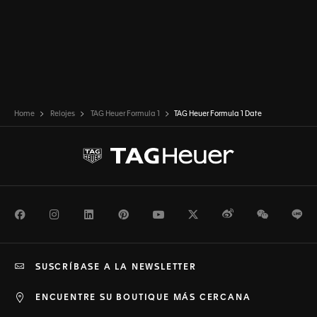
Home
Relojes
TAG Heuer Formula 1
TAG Heuer Formula 1 Date
Facebook
Instagram
LinkedIn
Pinterest
Youtube
Twitter
Weibo
WeChat
Li
SUSCRÍBASE A LA NEWSLETTER
ENCUENTRE SU BOUTIQUE MÁS CERCANA