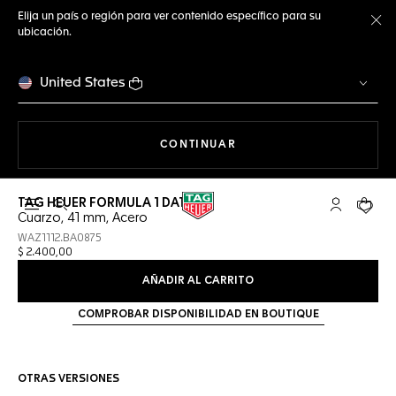
Elija un país o región para ver contenido específico para su
ubicación.
Ce
United States
NAVEGANDO EN LA WEB
CONTINUAR
TAG HEUER FORMULA 1 DATE
Abrir el menú de búsqueda
Cuenta Mi 
Su car
Cuarzo, 41 mm, Acero
WAZ1112.BA0875
$ 2.400,00
AÑADIR AL CARRITO
COMPROBAR DISPONIBILIDAD EN BOUTIQUE
OTRAS VERSIONES