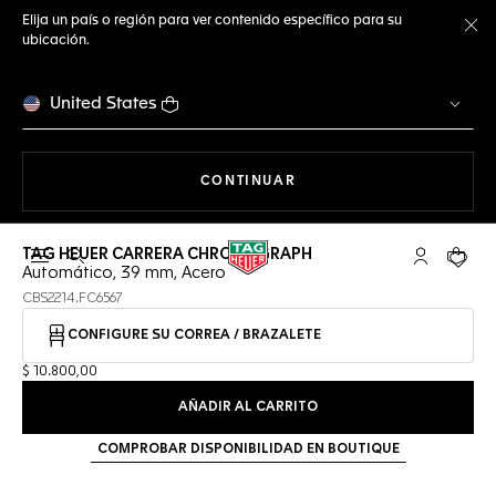
Elija un país o región para ver contenido específico para su
ubicación.
Ce
United States
NAVEGANDO EN LA WEB
CONTINUAR
TAG HEUER CARRERA CHRONOGRAPH
Abrir el menú de búsqueda
Cuenta Mi 
Su car
Automático, 39 mm, Acero
CBS2214.FC6567
CONFIGURE SU CORREA / BRAZALETE
$ 10.800,00
AÑADIR AL CARRITO
COMPROBAR DISPONIBILIDAD EN BOUTIQUE