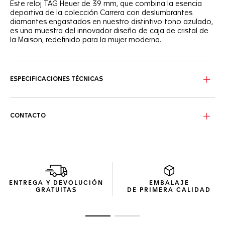
Este reloj TAG Heuer de 39 mm, que combina la esencia
deportiva de la colección Carrera con deslumbrantes
diamantes engastados en nuestro distintivo tono azulado,
es una muestra del innovador diseño de caja de cristal de
la Maison, redefinido para la mujer moderna.
La esfera azul circular satinada sirve de lienzo para 72
diamantes del realce y 11 chatones de diamantes de los
marcadores, forjando una visión de delicada elegancia.
ESPECIFICACIONES TÉCNICAS
El cristal de zafiro abombado, con una caja de acero
pulido y satinado sin bisel, rodea los intrincados
contadores "azuleados" para crear un toque moderno.
CONTACTO
La textura de la correa de piel de cocodrilo azul oscuro es
tan exquisita como la innovación del reloj, que ofrece un
contraste táctil con el frío brillo del acero y los diamantes.
ENTREGA Y DEVOLUCIÓN
EMBALAJE
GRATUITAS
DE PRIMERA CALIDAD
Ir a la imagen 1
Ir a la imagen 2