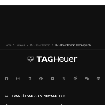
Home
Relojes
TAG Heuer Carrera
TAG Heuer Carrera Chronograph
Facebook
Instagram
LinkedIn
Pinterest
Youtube
Twitter
Weibo
WeChat
Li
SUSCRÍBASE A LA NEWSLETTER