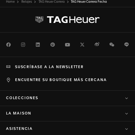
Home
Relojes
TAG Heuer Carrera
TAG Heuer Carrera Fecha
Facebook
Instagram
LinkedIn
Pinterest
Youtube
Twitter
Weibo
WeChat
Li
SUSCRÍBASE A LA NEWSLETTER
ENCUENTRE SU BOUTIQUE MÁS CERCANA
COLECCIONES
LA MAISON
ASISTENCIA