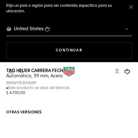
Elija un país o región para ver contenido específico para su
ubicación.
Ce
United States
NAVEGANDO EN LA WEB
CONTINUAR
TAG HEUER CARRERA FECHA
Abrir el menú de búsqueda
Cuenta Mi 
Su car
Automático, 39 mm, Acero
WBN2113.BA0639
Este producto se dejó de fabricar.
$ 4.700,00
OTRAS VERSIONES