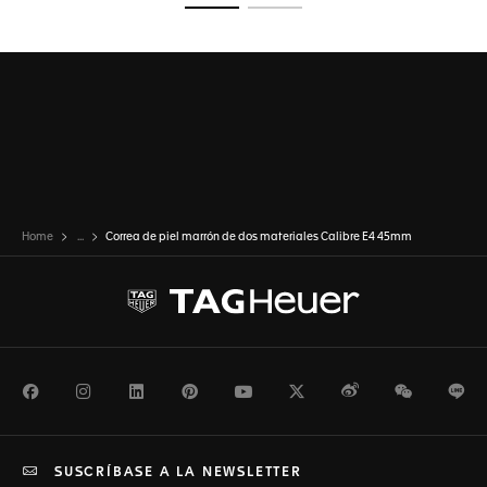
Ir a la imagen 1
Ir a la imagen 2
Home
...
Correa de piel marrón de dos materiales Calibre E4 45mm
Facebook
Instagram
LinkedIn
Pinterest
Youtube
Twitter
Weibo
WeChat
Li
SUSCRÍBASE A LA NEWSLETTER