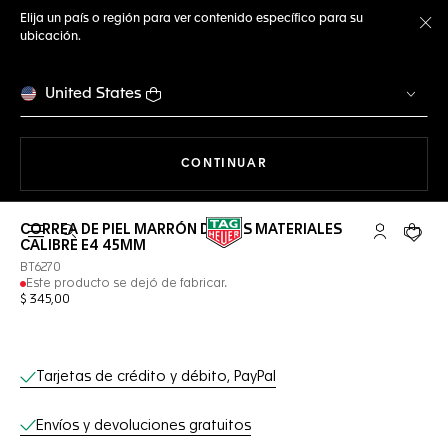
Elija un país o región para ver contenido específico para su
ubicación.
Ce
United States
NAVEGANDO EN LA WEB
CONTINUAR
CORREA DE PIEL MARRÓN DE DOS MATERIALES
Abrir el menú de búsqueda
Cuenta Mi 
Su car
CALIBRE E4 45MM
BT6270
Este producto se dejó de fabricar.
$ 345,00
Servicios online
Tarjetas de crédito y débito, PayPal
Envíos y devoluciones gratuitos