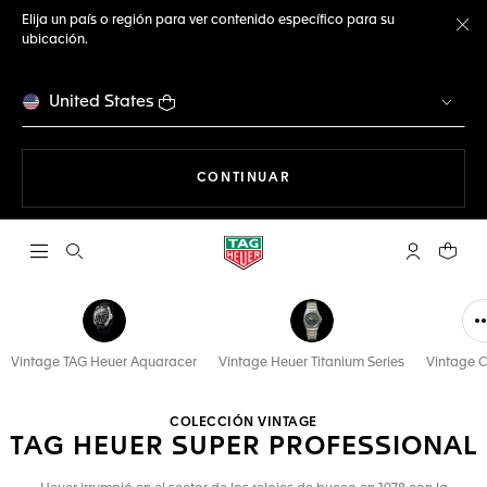
Elija un país o región para ver contenido específico para su
ubicación.
Ce
United States
NAVEGANDO EN LA WEB
CONTINUAR
Abrir el menú de búsqueda
Cuenta Mi 
Su car
Vintage TAG Heuer Aquaracer
Vintage Heuer Titanium Series
Vintage C
COLECCIÓN VINTAGE
TAG HEUER SUPER PROFESSIONAL