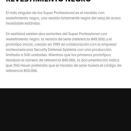
El más singular de los Super Professional es el modelo con
revestimiento negro, una versión totalmente negra del reloj de acero
inoxidable estándar.
En realidad existen dos variantes del Super Professional con
revestimiento negro: la versión de serie (referencia 843.006) y el
prototipo inicial, creado en 1989 en colaboración con la empresa
norteamericana Security Defense Systems con una producción
limitada a 500 unidades. Mientras que los primeros prototipos
llevaban el número de referencia 840.006, la documentación indica
que TAG Heuer pretendía que el modelo de serie tuviera el código de
referencia 850.006.