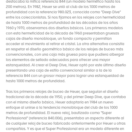
destacaba la mítica referencia 844 (un modelo hermético hasta los
200 metros). En 1982, Heuer se unió al club de los 1000 metros de
profundidad con la referencia 980.023, conocida como "Deep Dive"
entre los coleccionistas. Si nos fijamos en los relojes con hermeticidad
de hasta 1000 metros de profundidad de las décadas de los años
1960 y 1970, observamos dos diseños básicos. Los primeros modelos
con esta hermeticidad de la década de 1960 presentaban gruesas
cajas de diseño monobloque, un fondo compacto y permitían
acceder al movimiento al retirar el cristal. La otra alternativa consistía
en respetar el diseño geométrico básico de los relojes de buceo más
convencionales, con una caja más gruesa para que pudiera albergar
los elementos de sellado adecuados para ofrecer una mayor
estanqueidad. Al crear el Deep Dive, Heuer optó por este último diseño
presentando una caja de estilo convencional similar a la de la
referencia 844 con un grosor mayor para lograr una estanqueidad de
hasta 1000 metros de profundidad.
Tras los primeros relojes de buceo de Heuer, que seguían el diseño
tradicional de la década de 1950, y del primer Deep Dive, que contaba
con el mismo diseño básico, Heuer adoptaría en 1984 un nuevo
enfoque al unirse a la tendencia monobloque del club de los 1000
metros de profundidad. El nuevo reloj, bautizado como "Super
Professional" (referencia 840.006), presentaba un aspecto diferente al
de cualquier reloj de buceo fabricado anteriormente por Heuer u otras
compañías. Y es que el Super Professional era un modelo diferente en