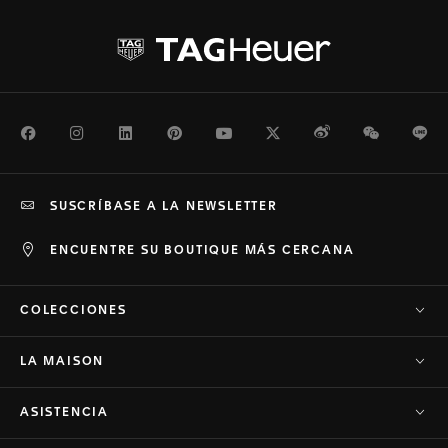
Facebook
Instagram
LinkedIn
Pinterest
Youtube
Twitter
Weibo
WeChat
Li
SUSCRÍBASE A LA NEWSLETTER
ENCUENTRE SU BOUTIQUE MÁS CERCANA
COLECCIONES
LA MAISON
ASISTENCIA