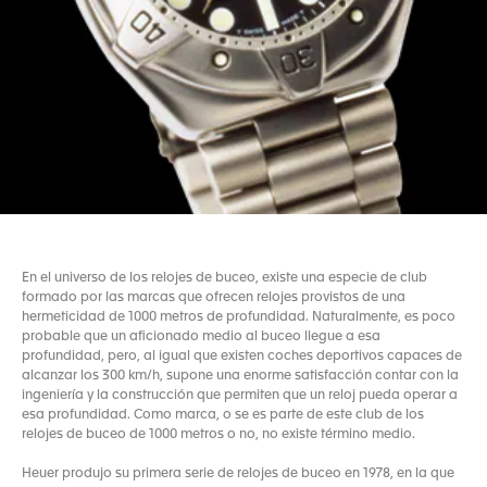
En el universo de los relojes de buceo, existe una especie de club
formado por las marcas que ofrecen relojes provistos de una
hermeticidad de 1000 metros de profundidad. Naturalmente, es poco
probable que un aficionado medio al buceo llegue a esa
profundidad, pero, al igual que existen coches deportivos capaces de
alcanzar los 300 km/h, supone una enorme satisfacción contar con la
ingeniería y la construcción que permiten que un reloj pueda operar a
esa profundidad. Como marca, o se es parte de este club de los
relojes de buceo de 1000 metros o no, no existe término medio.
Heuer produjo su primera serie de relojes de buceo en 1978, en la que