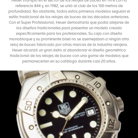
Heuer irrumpió en el sector de los relojes de buceo en 1978 con la
referencia 844 y, en 1982, se unió al club de los 100 metros de
profundidad. No obstante, todos estos primeros modelos seguían el
estilo tradicional de los relojes de buceo de las décadas anteriores.
Con el Super Professional, Heuer demostraría que podía alejarse de
los diseños tradicionales para presentar un modelo creado
específicamente para los profesionales. Su caja con diseño
monobloque y su prominente bisel no se asemejaban a ningún otro
reloj de buceo fabricado por otras marcas de la industria relojera.
Heuer alcanzó un gran éxito al abandonar el diseño geométrico
tradicional de los relojes de buceo con una gama de modelos que
permanecerían en su catálogo durante casi 20 años.