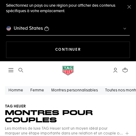
Sélectionnez un pays ou une région pour afficher des contenus
spécifiques à votre emplacement.
Fe
United States
LA NAVIGATION SUR LE S
CONTINUER
Ouvrir la barre de recherche
Compte My
Votre 