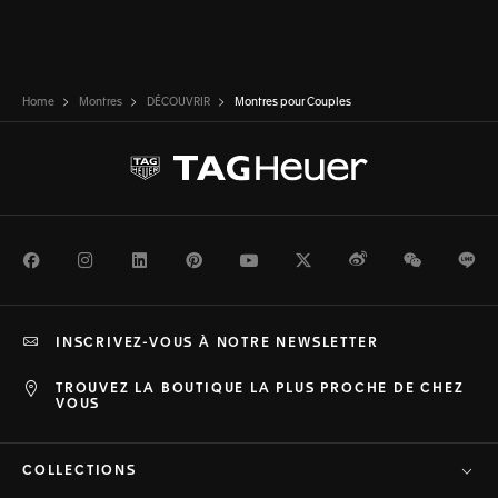
Home
Montres
DÉCOUVRIR
Montres pour Couples
Facebook
Instagram
LinkedIn
Pinterest
Youtube
Twitter
Weibo
WeChat
Li
INSCRIVEZ-VOUS À NOTRE NEWSLETTER
TROUVEZ LA BOUTIQUE LA PLUS PROCHE DE CHEZ
VOUS
COLLECTIONS