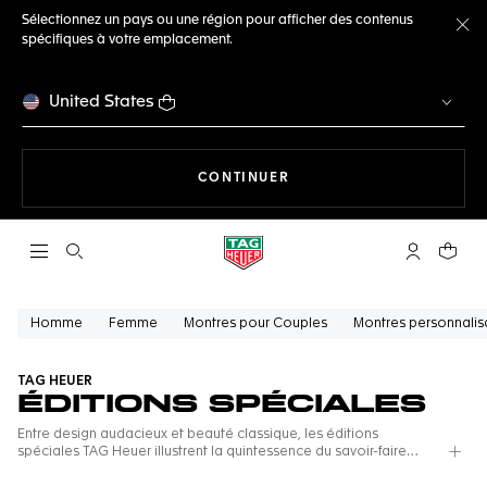
Sélectionnez un pays ou une région pour afficher des contenus
spécifiques à votre emplacement.
Fe
United States
LA NAVIGATION SUR LE S
CONTINUER
Ouvrir la barre de recherche
Compte My
Votre 