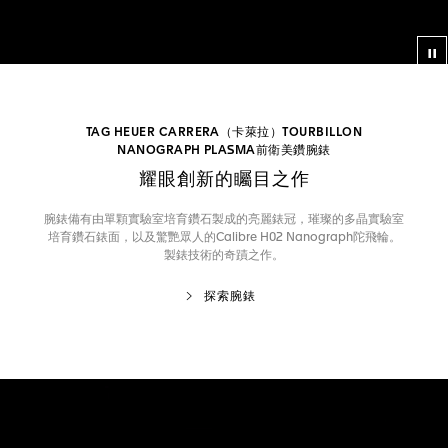
影
TAG HEUER CARRERA（卡萊拉）TOURBILLON
NANOGRAPH PLASMA前衛美鑽腕錶
耀眼創新的矚目之作
腕錶備有由單顆實驗室培育鑽石製成的亮麗錶冠，璀璨的多晶實驗室
培育鑽石錶面，以及驚艷眾人的Calibre H02 Nanograph陀飛輪。
製錶技術的奇蹟之作。
探索腕錶