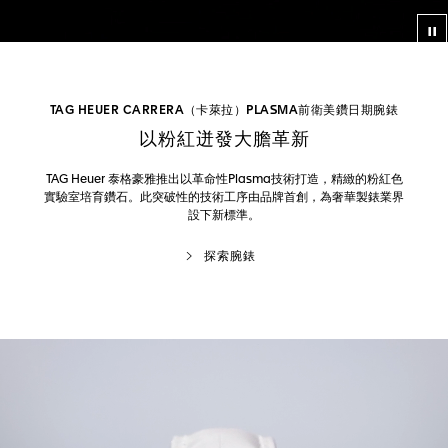
影
TAG HEUER CARRERA（卡萊拉）PLASMA前衛美鑽日期腕錶
以粉紅迸發大膽革新
TAG Heuer 泰格豪雅推出以革命性Plasma技術打造，精緻的粉紅色
實驗室培育鑽石。此突破性的技術工序由品牌首創，為奢華製錶業界
設下新標準。
探索腕錶