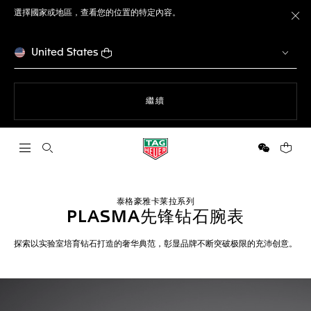
選擇國家或地區，查看您的位置的特定內容。
關
United States
瀏覽網站
繼續
開啟搜尋
微信
您的購
泰格豪雅卡莱拉系列
PLASMA先锋钻石腕表
探索以实验室培育钻石打造的奢华典范，彰显品牌不断突破极限的充沛创意。