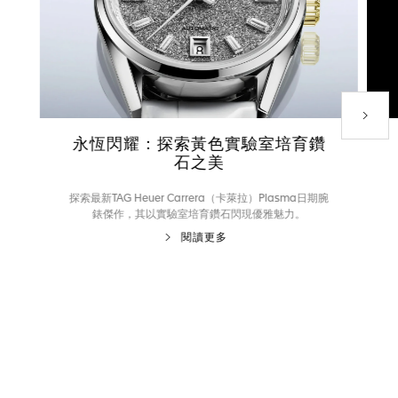
下一款
永恆閃耀：探索黃色實驗室培育鑽
石之美
探索最新TAG Heuer Carrera（卡萊拉）Plasma日期腕
錶傑作，其以實驗室培育鑽石閃現優雅魅力。
閱讀更多
前往投影片 1
前往投影片 2
前往投影片 3
前往投影片 4
前往投影片 5