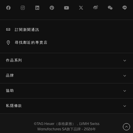
Facebook
Instagram
LinkedIn
Pinterest
Youtube
Twitter
Weibo
WeChat
Li
訂閱新聞通訊
尋找鄰近的專賣店
作品系列
品牌
協助
私隱條款
©TAG Heuer（泰格豪雅），LVMH Swiss
返回頂部
Manufactures SA旗下品牌 - 2026年