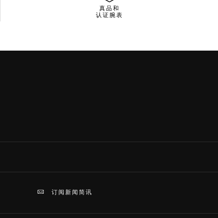
真品和
认证腕表
订阅新闻简讯