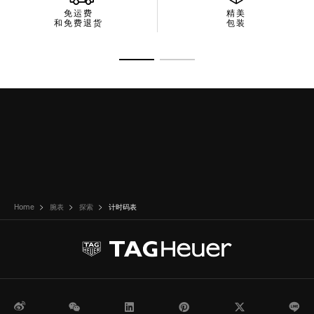
免运费
精美
和免费退货
包装
转至幻灯片 1
转至幻灯片 2
Home
腕表
探索
计时码表
微博
WeChat
领英
Pinterest
Twitter
Li