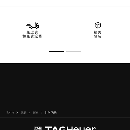
免运费
精美
和免费退货
包装
转至幻灯片 1
转至幻灯片 2
Home
腕表
探索
计时码表