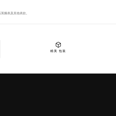
精美
包装